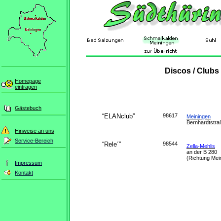
Discos / Clubs
Homepage
eintragen
Gästebuch
“ELANclub”
98617
Meiningen
Bernhardtstra
Hinweise an uns
Service-Bereich
“Rele´”
98544
Zella-Mehlis
an der B 280
(Richtung Mei
Impressum
Kontakt