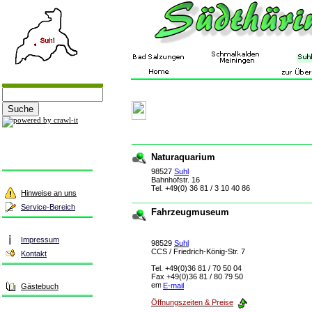
Naturaquarium
98527
Suhl
Bahnhofstr. 16
Tel. +49(0) 36 81 / 3 10 40 86
Hinweise an uns
Service-Bereich
Fahrzeugmuseum
Impressum
98529
Suhl
CCS / Friedrich-König-Str. 7
Kontakt
Tel. +49(0)36 81 / 70 50 04
Fax +49(0)36 81 / 80 79 50
E-mail
Gästebuch
Öffnungszeiten & Preise