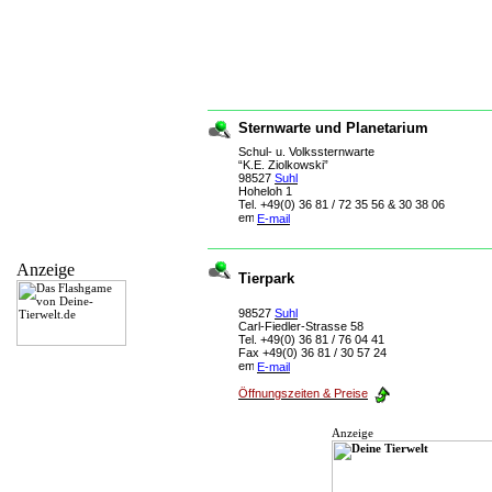
Sternwarte und Planetarium
Schul- u. Volkssternwarte
“K.E. Ziolkowski”
98527
Suhl
Hoheloh 1
Tel. +49(0) 36 81 / 72 35 56 & 30 38 06
E-mail
Anzeige
Tierpark
98527
Suhl
Carl-Fiedler-Strasse 58
Tel. +49(0) 36 81 / 76 04 41
Fax +49(0) 36 81 / 30 57 24
E-mail
Öffnungszeiten & Preise
Anzeige