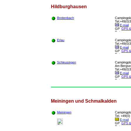
Hildbu
rghausen
Breitenbach
Campingpl
Tel.+49(0)3
E-mail
GPS &
Erlau
Campingpl
Tel.+49(0)3
E-mail
GPS &
Schleusingen
Campingpla
Am Bergse
Tel.+49(0)3
E-mail
GPS &
Meiningen u
nd Schmalkalden
Meiningen
Campingpla
Tel. +49(0)
E-mail
GPS &