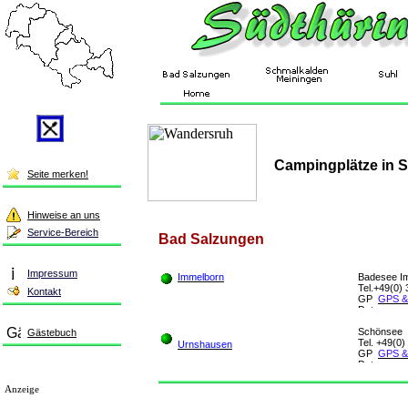
Campingplätze in 
Seite merken!
Hinweise an uns
Service-Bereich
Bad S
alzungen
Impressum
Immelborn
Badesee I
Tel.+49(0) 
Kontakt
GPS &
Schönsee
Gästebuch
Tel. +49(0)
Urnshausen
GPS &
Anzeige