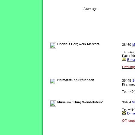
Anzeige
Erlebnis Bergwerk Merkers
36460
M
Tel. +49
Fax +49(
E-mai
Öffnungs
Heimatstube Steinbach
36448
S
Kirchwe
Tel. +49(
Museum “Burg Wendelstein”
36404
V
Tel. +49(
E-mai
Öffnungs