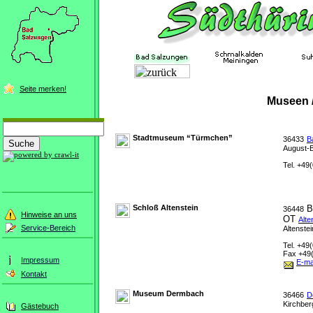
Seite merken!
Museen /
Stadtmuseum “Türmchen”
36433
B
August-B
Tel. +49(
Schloß Altenstein
Ba
36448
Hinweise an uns
OT
Alte
Service-Bereich
Altenstei
Tel. +49
Fax +49(
Impressum
E-ma
Kontakt
Museum Dermbach
36466
D
Kirchber
Gästebuch