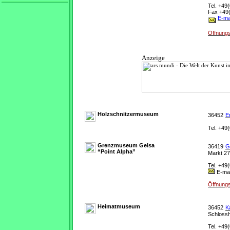
Tel. +49(
Fax +49(
E-ma
Öffnungs
Anzeige
Holzschnitzermuseum
36452
E
Tel. +49(
Grenzmuseum Geisa
36419
G
“Point Alpha”
Markt 27
Tel. +49(
E-mai
Öffnungs
Heimatmuseum
36452
K
Schlossh
Tel. +49(