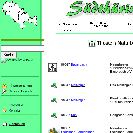
Theater / Natur
98617
Bauerbach
Naturtheater
“Friedrich Schill
Bauerbach e.V.
98617
Meiningen
Das Meininger 
Hinweise an uns
Service-Bereich
Kleinkunstbühn
98617
Meiningen
“ Rautenkranz “
Impressum
Kontakt
98527
Suhl
Congress Cent
Gästebuch
98667
Naturbühne
Steinbach
-
Langenbach
Steinbach-Lan