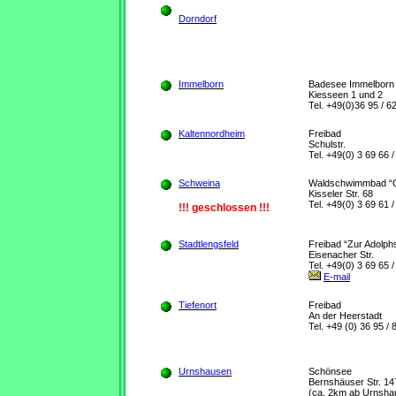
Dorndorf
Immelborn
Badesee Immelborn
Kiesseen 1 und 2
Tel. +49(0)36 95 / 6
Kaltennordheim
Freibad
Schulstr.
Tel. +49(0) 3 69 66 /
Schweina
Waldschwimmbad “G
Kisseler Str. 68
Tel. +49(0) 3 69 61 /
!!! geschlossen !!!
Stadtlengsfeld
Freibad “Zur Adolph
Eisenacher Str.
Tel. +49(0) 3 69 65 /
E-mail
Tiefenort
Freibad
An der Heerstadt
Tel. +49 (0) 36 95 / 
Urnshausen
Schönsee
Bernshäuser Str. 14
(ca. 2km ab Urnsha