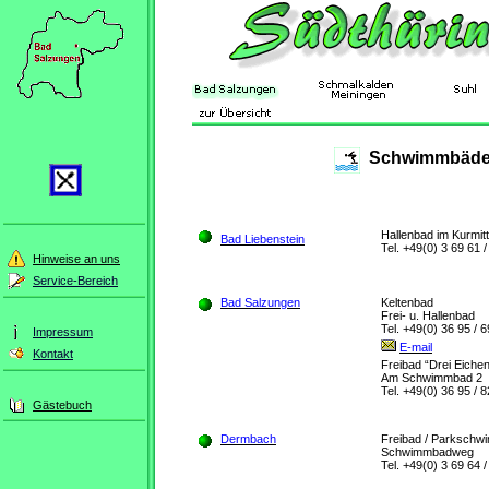
Schwimmbäde
Hallenbad im Kurmit
Bad Liebenstein
Tel. +49(0) 3 69 61 /
Hinweise an uns
Service-Bereich
Bad Salzungen
Keltenbad
Frei- u. Hallenbad
Tel. +49(0) 36 95 / 
Impressum
E-mail
Kontakt
Freibad “Drei Eiche
Am Schwimmbad 2
Tel. +49(0) 36 95 / 
Gästebuch
Dermbach
Freibad / Parksch
Schwimmbadweg
Tel. +49(0) 3 69 64 /